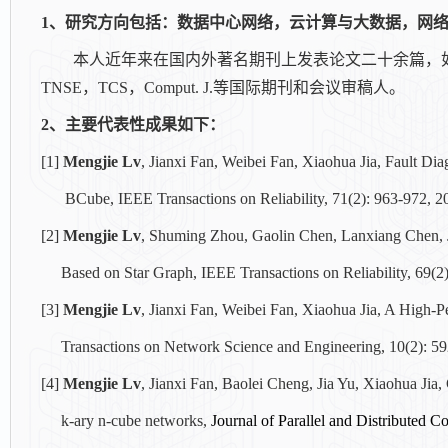
1
、研究方向包括：数据中心网络，云计算与大数据，网
本人近年来在国内外著名期刊上发表论文二十余篇，
TNSE
，
TCS
，
Comput. J.
等国际期刊和会议审稿人。
2
、主要代表性成果如下：
[1]
Mengjie Lv
, Jianxi Fan, Weibei Fan, Xiaohua Jia,
Fault
Dia
BCube,
I
EEE Transactions on
Reliability
,
71(2): 963-972, 2
[2]
Mengjie Lv
, Shuming Zhou, Gaolin Chen, Lanxiang Chen, 
Based on Star Graph, IEEE Transactions on Reliability, 69(2)
[3]
Mengjie Lv
, Jianxi Fan, Weibei Fan, Xiaohua Jia, A High-
Transactions on
Network Science and Engineering
, 10(2): 5
[4]
Mengjie Lv
, Jianxi Fan, Baolei Cheng, Jia Yu, Xiaohua Jia,
k-ary n-cube networks
,
Journal of Parallel and Distributed 