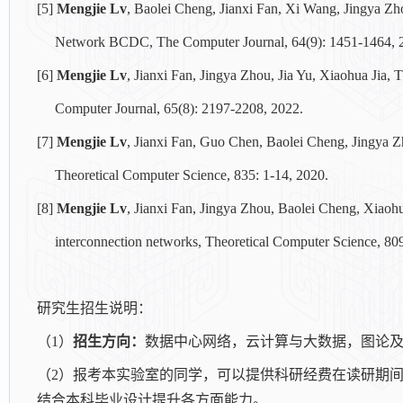
[5]
Mengjie Lv
, Baolei Cheng, Jianxi Fan, Xi Wang, Jingya Zh
Network BCDC, The Computer
Journal, 64(9): 1451-1464, 
[6]
Mengjie Lv
, Jianxi Fan, Jingya Zhou, Jia Yu, Xiaohua Jia, 
Computer Journal, 65
(8): 2197-2208, 2022.
[7]
Mengjie Lv
, Jianxi Fan, Guo Chen, Baolei Cheng, Jingya Z
Theoretical Computer Science,
835: 1-14, 2020.
[8]
Mengjie Lv
, Jianxi Fan, Jingya Zhou, Baolei Cheng, Xiaohu
interconnection networks, Theoretical Computer Science, 809
研究生招生说明：
（
1
）
招生方向：
数据中心网络，云计算与大数据，图论
（
2
）报考本实验室的同学，可以提供科研经费在读研期
结合本科毕业设计提升各方面能力。