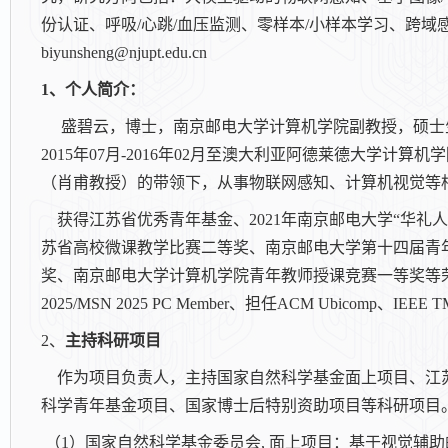
份认证、呼吸/心跳/血压监测、零样本/小样本学习、跨
biyunsheng@njupt.edu.cn
1
、个人简介：
盛碧云，博士，南京邮电大学计算机学院副教授，硕士生
2015年07月-2016年02月至澳大利亚阿德莱德大学计
（肖甫教授）的带领下，从事物联网感知、计算机视觉等
获得江苏省优秀青年基金、
2021
年南京邮电大学
“
华礼人
苏省高校微课教学比赛二等奖、南京邮电大学第十四届青
奖、南京邮电大学计算机学院青年教师授课竞赛一等奖等荣誉。担任CCF
2025/MSN 2025 PC Member、担任ACM Ubicomp、IEEE T
2
、
主持科研项目
作为项目负责人，主持国家自然科学基金面上项目、江
科学青年基金项目、国家博士后特别资助项目等科研项目
（
1
）国家自然科学基金委员会, 面上项目：基于视觉辅