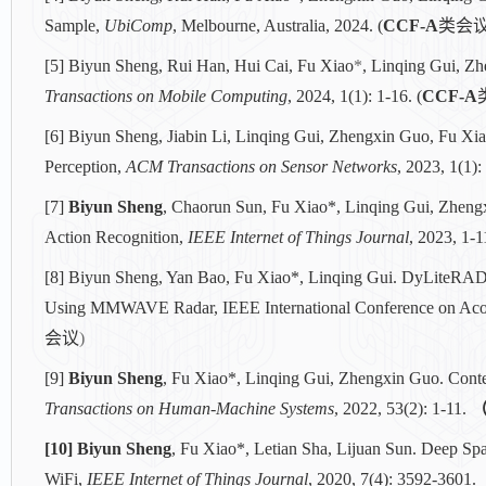
Sample,
UbiComp
, Melbourne, Australia, 2024. (
CCF-A
类会议
[5] Biyun Sheng, Rui Han, Hui Cai, Fu Xiao
*
, Linqing Gui, Z
Transactions on Mobile Computing
, 2024, 1(1): 1-16. (
CCF-A
[6] Biyun Sheng, Jiabin Li, Linqing Gui, Zhengxin Guo, Fu Xi
Perception,
ACM Transactions on Sensor Networks
, 2023, 1(1):
[7]
Biyun Sheng
,
Chaorun Sun, Fu Xiao*, Linqing Gui, Zhengx
Action Recognition,
IEEE Internet of Things Journal
, 2023, 1-1
[8] Biyun Sheng, Yan Bao, Fu Xiao*, Linqing Gui. DyLiteRA
Using MMWAVE Radar, IEEE International Conference on Acous
会议
)
[9]
Biyun Sheng
, Fu Xiao*, Linqing Gui, Zhengxin Guo. Con
Transactions on Human-Machine Systems
,
2022, 53(2): 1-11.
[10] Biyun Sheng
, Fu Xiao*, Letian Sha, Lijuan Sun. Deep S
WiFi,
IEEE Internet of Things Journal
, 2020, 7(4): 3592-3601.