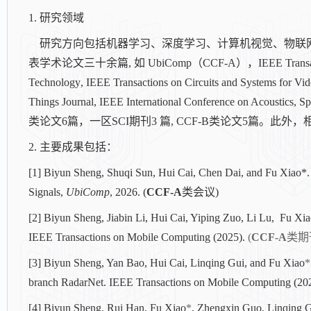
1. 研究领域
研究方向包括机器学习、深度学习、计算机视觉、物联
表学术论文三十余篇, 如 UbiComp（CCF-A），IEEE Transactions o
Technology
,
IEEE Transactions on Circuits and Systems for Vi
Things Journal, IEEE International Conference on Ac
类论文6篇，一区SCI期刊3 篇, CCF-B类论文5篇。
2. 主要成果包括：
[1] Biyun Sheng, Shuqi Sun, Hui Cai, Chen Dai, and Fu Xiao*.
Signals,
UbiComp
, 2026. (
CCF-A
类会议)
[2] Biyun Sheng, Jiabin Li, Hui Cai, Yiping Zuo, Li Lu, Fu Xi
IEEE Transactions on Mobile Computing (2025).
(
CCF-A
类期刊
[3] Biyun Sheng, Yan Bao, Hui Cai, Linqing Gui, and Fu Xiao
*
branch RadarNet. IEEE Transactions on Mobile Computing (20
[4] Biyun Sheng, Rui Han, Fu Xiao
*
, Zhengxin Guo, Linqing 