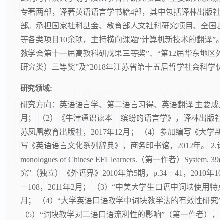
专著两部，译著英语语言学书籍4部，其中包括译林出版
部。承担国家社科基金、教育部人文社科研究项目、全国
等各类项目10余项，主持横向课题“计算机新技术的翻译”
教学会第十一届高教科研成果三等奖”、“第12届华东地区
研究类）三等奖”及“2018年江苏省第十五届哲学社会科学
研究领域:
研究方向：英语语言学、第二语言习得、英语翻译 主要成果：
月； （2）《牛津通识读本—缤纷的语言学》，译林出版社
苏凤凰教育出版社，2017年12月； （4）参加编写《大学
写《英语语言文化系列辞典》，商务印书馆，2012年。 2.论文 SSCI： （1）Q
monologues of Chinese EFL learners.（第一作者）S
究”（独立）《外语界》2010年第5期，p.34－41，201
－108，2011年2月； （3）“中美大学生口语中词块使用特
月； （4）“大学英语口语教学中词块教学法的有效性研究”（第
（5）“词块教学对二语口语流利性的影响”（第一作者），《外语