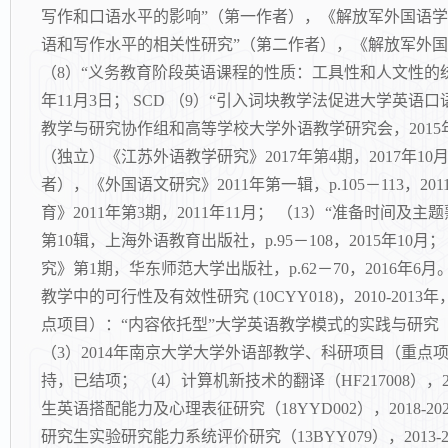
写作和口语水平的影响”（第一作者），《解放军外国语学院学报》
语和写作水平的相关性研究”（第二作者），《解放军外国语学院学
（8）“义务教育阶段英语课程的性质：工具性和人文性的统一”
年11月3日； SCD （9）“引入词块教学法促进大学
教学与研究协作组和高等学校大学外语教学研究会，2015年第3
（独立）《江苏外语教学研究》2017年第4期，2017年1
者），《外国语文研究》2011年第一辑，p.105－113，
育》2011年第3期，2011年11月； （13）“准备时
第10辑，上海外语教育出版社，p.95－108，2015年1
究》第1期，华东师范大学出版社，p.62－70，2016年
教学中的可行性及有效性研究 (10CYY018)，2010-2
点项目）：“内容依托型”大学英语教学模式的实践与研究（2013JS
（3）2014年南京大学大学外语部教学、科研项目（重点项目
持，已结项； （4）计算机新技术的翻译（HF217008），
生英语搭配能力及心理表征研究（18YYD002），2018
研究生实验研究能力系统评价研究（13BYY079），201