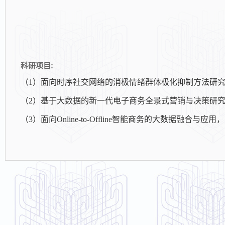
科研项目:
（
1
）面向时序社交网络的消极情绪群体极化抑制方法研
（
2
）基于大数据的新一代电子商务全景式营销与决策研
（
3
）面向
O
nline-to-
O
ffline
智能商务的大数据融合与应用，